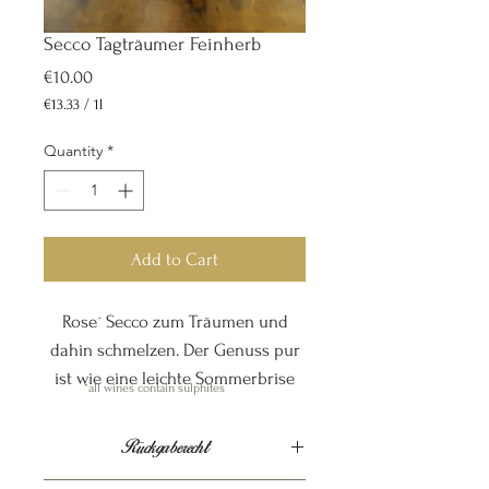
Secco Tagträumer Feinherb
Price
€10.00
€13.33
/
1l
€13.33
per
Quantity
*
1
Liter
Add to Cart
Rose´ Secco zum Träumen und
dahin schmelzen. Der Genuss pur
ist wie eine leichte Sommerbrise
*all wines contain sulphites
0,75 l
Rückgaberecht
Feinherb