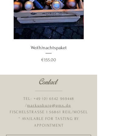
Wei(h)nachtspaket
Price
€155.00
Contact
TEL:
+49 (0) 6542 969448
/
markusburg@gmx.de
FISCHELSTRASSE 1 56861 REIL/MOSEL
* AVAILABLE FOR TASTING BY
APPOINTMENT